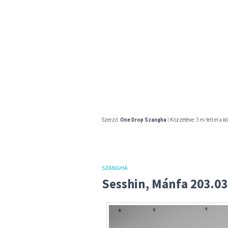
Szerző:
One Drop Szangha
| Közzétéve:
3 év
telt el a k
SZANGHA
Sesshin, Mánfa 203.03