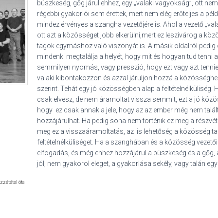
büszkeség, gőg járul ehhez, egy „valaki vagyokság”, ott nem
régebbi gyakorlói sem érettek, mert nem elég erőteljes a pél
mindez érvényes a szangha vezetőjére is. Ahol a vezető „vala
ott azt a közösséget jobb elkerülni,mert ez leszivárog a k
tagok egymáshoz való viszonyát is. A másik oldalról pedi
mindenki megtalálja a helyét, hogy mit és hogyan tud tenni a
semmilyen nyomás, vagy presszió, hogy ezt vagy azt tennie
valaki kibontakozzon és azzal járuljon hozzá a közösséghe
szerint. Tehát egy jó közösségben alap a feltételnélküliség.
csak elvesz, de nem áramoltat vissza semmit, ezt a jó közöss
hogy ez csak annak a jele, hogy az az ember még nem talá
hozzájárulhat. Ha pedig soha nem történik ez meg a részvé
meg ez a visszaáramoltatás, az is lehetőség a közösség ta
feltételnélküliséget. Ha a szanghában és a közösség vezetőib
elfogadás, és még ehhez hozzájárul a büszkeség és a gőg,
jól, nem gyakorol eleget, a gyakorlása sekély, vagy talán egyá
özzététel óta