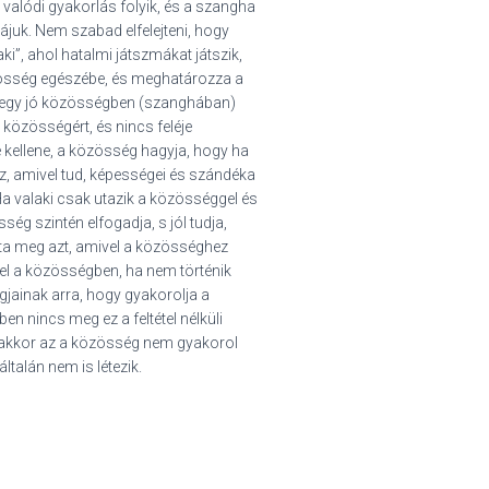
 valódi gyakorlás folyik, és a szangha
dájuk. Nem szabad elfelejteni, hogy
ki”, ahol hatalmi játszmákat játszik,
özösség egészébe, és meghatározza a
g egy jó közösségben (szanghában)
 közösségért, és nincs feléje
 kellene, a közösség hagyja, hogy ha
z, amivel tud, képességei és szándéka
 Ha valaki csak utazik a közösséggel és
ég szintén elfogadja, s jól tudja,
lta meg azt, amivel a közösséghez
tel a közösségben, ha nem történik
gjainak arra, hogy gyakorolja a
en nincs meg ez a feltétel nélküli
 akkor az a közösség nem gyakorol
ltalán nem is létezik.