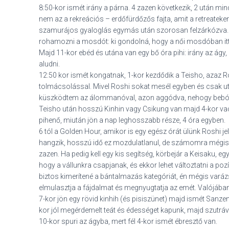
8:50-kor ismét irány a párna. 4 zazen következik, 2 után min
nem az a rekreációs – erdőfürdőzős fajta, amit a retreatek
szamurájos gyaloglás egymás után szorosan felzárkózva. Il
rohamozni a mosdót: ki gondolná, hogy a női mosdóban itt
Majd 11-kor ebéd és utána van egy bő óra pihi: irány az ágy,
aludni.
12:50 kor ismét kongatnak, 1-kor kezdődik a Teisho, azaz Ro
tolmácsolással. Mivel Roshi sokat mesél egyben és csak utá
küszködtem az álommanóval, azon aggódva, nehogy bebób
Teisho után hosszú Kinhin vagy Csikung van majd 4-kor va
pihenő, miután jön a nap leghosszabb része, 4 óra egyben.
6 tól a Golden Hour, amikor is egy egész órát ülünk Roshi je
hangzik, hosszú idő ez mozdulatlanul, de számomra mégis 
zazen. Ha pedig kell egy kis segítség, körbejár a Keisaku, e
hogy a vállunkra csapjanak, és ekkor lehet változtatni a p
biztos kimerítené a bántalmazás kategóriát, én mégis varáz
elmulasztja a fájdalmat és megnyugtatja az emét. Valójában
7-kor jön egy rövid kinhih (és pisiszünet) majd ismét Sanzen
kor jól megérdemelt teát és édességet kapunk, majd szutráva
10-kor spuri az ágyba, mert fél 4-kor ismét ébresztő van.