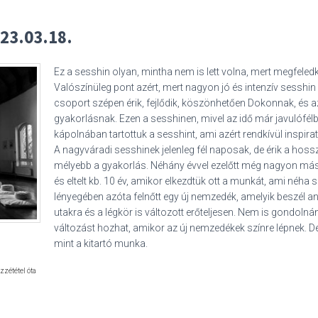
23.03.18.
Ez a sesshin olyan, mintha nem is lett volna, mert megfeled
Valószínüleg pont azért, mert nagyon jó és intenzív sesshin 
csoport szépen érik, fejlődik, köszönhetően Dokonnak, és a
gyakorlásnak. Ezen a sesshinen, mivel az idő már javulófélbe
kápolnában tartottuk a sesshint, ami azért rendkívül inspir
A nagyváradi sesshinek jelenleg fél naposak, de érik a hos
mélyebb a gyakorlás. Néhány évvel ezelőtt még nagyon más 
és eltelt kb. 10 év, amikor elkezdtük ott a munkát, ami néha 
lényegében azóta felnőtt egy új nemzedék, amelyik beszél an
utakra és a légkör is változott erőteljesen. Nem is gondolná
változást hozhat, amikor az új nemzedékek színre lépnek. 
mint a kitartó munka.
özzététel óta