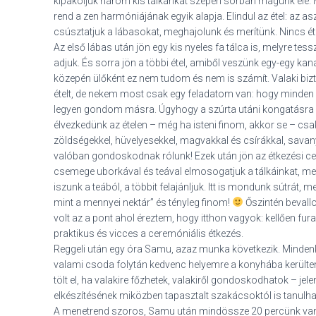
kipakoljuk három kis tálkánkat szépen sorban magunk elé.
rend a zen harmóniájának egyik alapja. Elindul az étel: az a
csúsztatjuk a lábasokat, meghajolunk és merítünk. Nincs étl
Az első lábas után jön egy kis nyeles fa tálca is, melyre te
adjuk. És sorra jön a többi étel, amiből veszünk egy-egy ka
közepén ülőként ez nem tudom és nem is számít. Valaki bizto
ételt, de nekem most csak egy feladatom van: hogy minden 
legyen gondom másra. Úgyhogy a szúrta utáni kongatásra eg
élvezkedünk az ételen – még ha isteni finom, akkor se – csak 
zöldségekkel, hüvelyesekkel, magvakkal és csírákkal, sav
valóban gondoskodnak rólunk! Ezek után jön az étkezési ce
csemege uborkával és teával elmosogatjuk a tálkáinkat, me
iszunk a teából, a többit felajánljuk. Itt is mondunk sútrát,
mint a mennyei nektár” és tényleg finom!
Őszintén beval
volt az a pont ahol éreztem, hogy itthon vagyok: kellően fur
praktikus és vicces a ceremóniális étkezés.
Reggeli után egy óra Samu, azaz munka következik. Mindenk
valami csoda folytán kedvenc helyemre a konyhába kerülte
tölt el, ha valakire főzhetek, valakiről gondoskodhatok – jel
elkészítésének miközben tapasztalt szakácsoktól is tanulha
A menetrend szoros, Samu után mindössze 20 percünk va