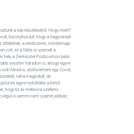
keztünk a kép készítéséről. Hogy miért?
volt, bizonyítva azt, hogy a nagyváradi
z ottlétének, a rendszeres, mindennapi
n volt, és a fűtés is üzemelt a
atív hely a ZenHostel-Posticumon belül.
szabb sesshin Váradon is, ahogy egyre
volt Várad is, azóta lement egy Covid,
szünetelt, néha megindult, de
golul és egyre nyitottabb a belső
nk, hogy tíz év mekkora szellemi
De végül is semmi nem számít jobban,