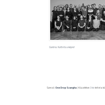
Galéria: Kattints a képre!
Szerző:
One Drop Szangha
| Közzétéve:
3 év
telt el a k