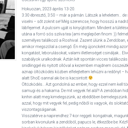
Hokuozan, 2023 április 13-20.
3:30 ébresztő, 3:50 – már a párnán. Látszik a leheletem… de
viselni – sőt zoknit se! Még szerencse, hogy hosszú a nad
lábfejemet. A pulcsim ujját is kinyújtottam. Mindent a túlélés
utána a forró sós szilva tea (ami meglepően finom :)) felmele
személyes találkozó a Roshival. Zazent ülünk a Zendóban,
amikor megszólal a csengő. Én még újoncként mindig azon
kongatást, leborulásokat, valami illetlenséget csináljak… 
szabályok uralkodnak. Aztán két spontán vicces találkozás 
snidlinggel és nyitott ollóval a kezemben majdnem összeüt
aznap öltözködés közben elfelejtettem lehúzni a redőnyt – 
alatt ShoE-sannal aki be is kacsintott
Öltözködés… Azt gondolná az ember, hogy ezzel nem kell tör
samugi és a hakama. De mit vegyek fel alá?! A zendóban hid
kinhin alatt meg kimelegszünk, az ebédlőben bemelegszünk
azzal, hogy mit vegyek fel, pedig nőből is vagyok, és síoktató
viszontagságainak.
Visszatérve a napirendhez 7-kor reggeli: kongatnak, magunk
sorban kivonulunk a zendóból, papucs le, étkezőbe be. Kézf