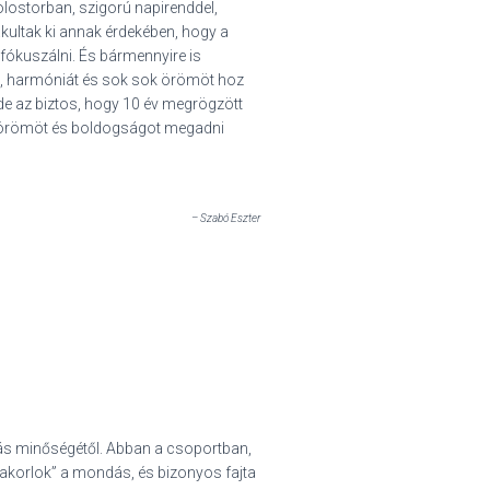
olostorban, szigorú napirenddel,
kultak ki annak érdekében, hogy a
fókuszálni. És bármennyire is
at, harmóniát és sok sok örömöt hoz
de az biztos, hogy 10 év megrögzött
z örömöt és boldogságot megadni
– Szabó Eszter
lás minőségétől. Abban a csoportban,
yakorlok” a mondás, és bizonyos fajta