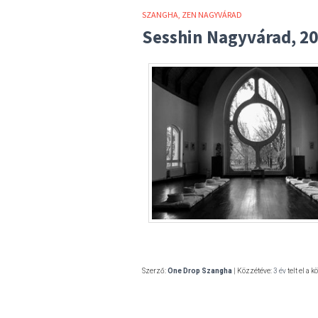
SZANGHA
ZEN NAGYVÁRAD
Sesshin Nagyvárad, 20
Szerző:
One Drop Szangha
| Közzétéve:
3 év
telt el a k