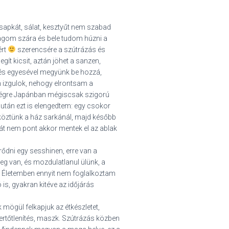
 sapkát, sálat, kesztyűt nem szabad
rágom szára és bele tudom húzni a
ért
szerencsére a szútrázás és
gít kicsit, aztán jöhet a sanzen,
 és egyesével megyünk be hozzá,
 izgulok, nehogy elrontsam a
Elvégre Japánban mégiscsak szigorú
után ezt is elengedtem: egy csokor
köztünk a ház sarkánál, majd később
hát nem pont akkor mentek el az ablak
ődni egy sesshinen, erre van a
eg van, és mozdulatlanul ülünk, a
. Életemben ennyit nem foglalkoztam
 is, gyakran kitéve az időjárás
 mögül felkapjuk az étkészletet,
ertőtlenítés, maszk. Szútrázás közben