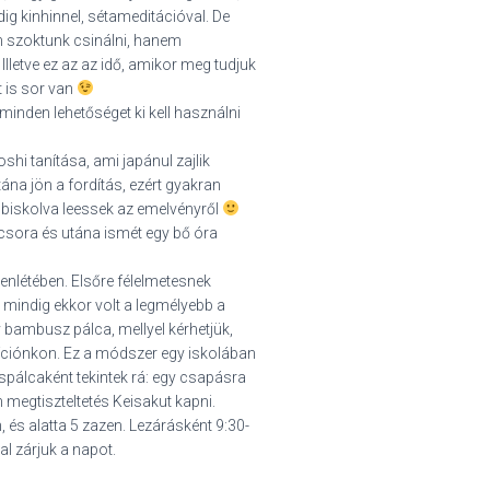
dig kinhinnel, sétameditációval. De
en szoktunk csinálni, hanem
letve ez az az idő, amikor meg tudjuk
 is sor van
 minden lehetőséget ki kell használni
shi tanítása, ami japánul zajlik
na jön a fordítás, ezért gyakran
iskolva leessek az emelvényről
csora és utána ismét egy bő óra
lenlétében. Elsőre félelmetesnek
mindig ekkor volt a legmélyebb a
gy bambusz pálca, mellyel kérhetjük,
ozíciónkon. Ez a módszer egy iskolában
spálcaként tekintek rá: egy csapásra
 megtiszteltetés Keisakut kapni.
, és alatta 5 zazen. Lezárásként 9:30-
l zárjuk a napot.