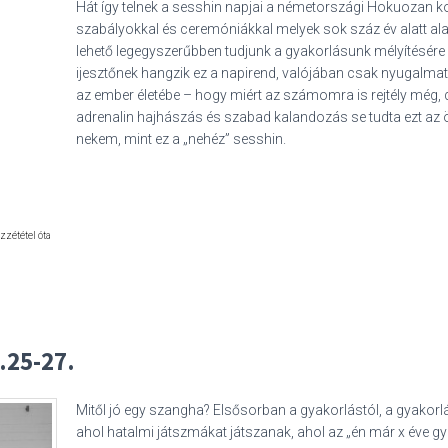
Hát így telnek a sesshin napjai a németországi Hokuozan k
szabályokkal és ceremóniákkal melyek sok száz év alatt ala
lehető legegyszerűbben tudjunk a gyakorlásunk mélyítésére 
ijesztőnek hangzik ez a napirend, valójában csak nyugalm
az ember életébe – hogy miért az számomra is rejtély még, 
adrenalin hajhászás és szabad kalandozás se tudta ezt a
nekem, mint ez a „nehéz” sesshin.
özzététel óta
.25-27.
Mitől jó egy szangha? Elsősorban a gyakorlástól, a gyakor
ahol hatalmi játszmákat játszanak, ahol az „én már x éve g