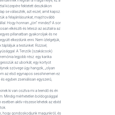
 Mindennek megvan a maga helye, ez a
sztal közepére fektetett deszkákon
ap se választék, azt eszel, amit kapsz.
sszük a felajánlásunkat, majd tovább
nállal. Hogy honnan „jön” mindez? A sor
san elkészíti és leteszi az asztalra az
egyes pillanatban gyakoroljak és ne
yütt elkezdünk enni. Nem ízlelgetjük,
tápláljuk a testünket. Rizzsel,
anyúsággal. A Tenzók (szakácsok)
remónia legjobb rész: egy karika
gesszük az uborkát, egy kortyot
 melynek szövege úgy hangzik, „olyan
lom az első egynapos sesshinemen ez
a és egyben zseniálisan egyszerű,
inek ki van osztva mi a teendő és én
m. Mindig mérhetetlen boldogsággal
en esetben aktív részese lehetek az ebéd
tok.
n, hogy gondoskodjunk magunkról, és