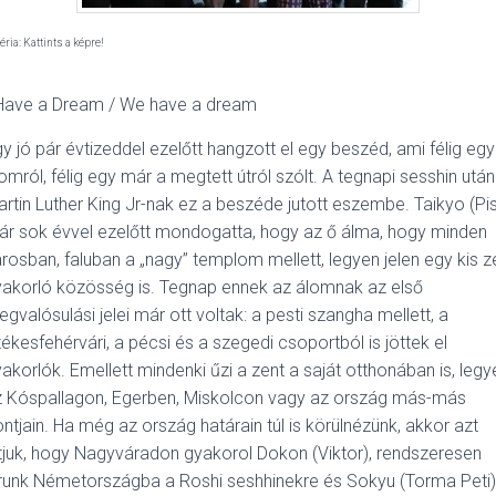
éria: Kattints a képre!
 Have a Dream / We have a dream
y jó pár évtizeddel ezelőtt hangzott el egy beszéd, ami félig egy
omról, félig egy már a megtett útról szólt. A tegnapi sesshin után
rtin Luther King Jr-nak ez a beszéde jutott eszembe. Taikyo (Pis
r sok évvel ezelőtt mondogatta, hogy az ő álma, hogy minden
rosban, faluban a „nagy” templom mellett, legyen jelen egy kis z
akorló közösség is. Tegnap ennek az álomnak az első
gvalósulási jelei már ott voltak: a pesti szangha mellett, a
ékesfehérvári, a pécsi és a szegedi csoportból is jöttek el
akorlók. Emellett mindenki űzi a zent a saját otthonában is, legy
z Kóspallagon, Egerben, Miskolcon vagy az ország más-más
ntjain. Ha még az ország határain túl is körülnézünk, akkor azt
tjuk, hogy Nagyváradon gyakorol Dokon (Viktor), rendszeresen
runk Németországba a Roshi seshhinekre és Sokyu (Torma Peti)