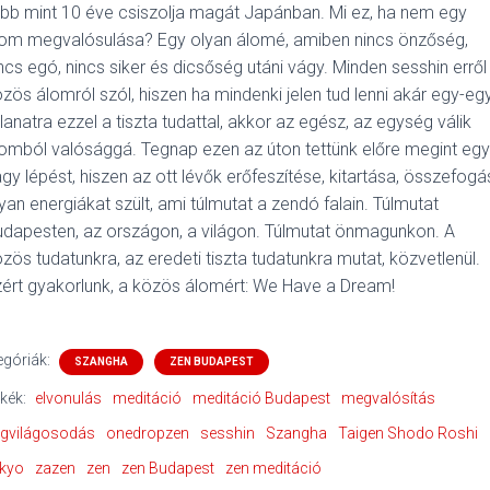
bb mint 10 éve csiszolja magát Japánban. Mi ez, ha nem egy
lom megvalósulása? Egy olyan álomé, amiben nincs önzőség,
ncs egó, nincs siker és dicsőség utáni vágy. Minden sesshin erről
zös álomról szól, hiszen ha mindenki jelen tud lenni akár egy-eg
llanatra ezzel a tiszta tudattal, akkor az egész, az egység válik
omból valósággá. Tegnap ezen az úton tettünk előre megint egy
gy lépést, hiszen az ott lévők erőfeszítése, kitartása, összefog
yan energiákat szült, ami túlmutat a zendó falain. Túlmutat
dapesten, az országon, a világon. Túlmutat önmagunkon. A
zös tudatunkra, az eredeti tiszta tudatunkra mutat, közvetlenül.
ért gyakorlunk, a közös álomért: We Have a Dream!
egóriák:
SZANGHA
ZEN BUDAPEST
kék:
elvonulás
meditáció
meditáció Budapest
megvalósítás
gvilágosodás
onedropzen
sesshin
Szangha
Taigen Shodo Roshi
ikyo
zazen
zen
zen Budapest
zen meditáció