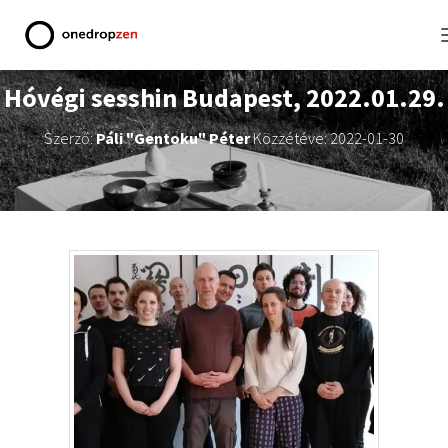
Hóvégi sesshin Budapest, 2022.01.29.
Szerző:
Páli "Gentoku" Péter
Közzétéve:
2022-01-30