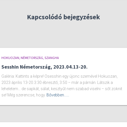
Kapcsolódó bejegyzések
HOKUOZAN, NÉMETORSZÁG
SZANGHA
Sesshin Németország, 2023.04.13-20.
Galéria: Kattints a képre! Osesshin egy újonc szemével Hokuozan,
2023 április 13-20.3:30 ébresztő, 3:50 – már a párnán. Látszik a
leheletem… de sapkát, sálat, kesztyűt nem szabad viselni – sőt zoknit
se! Még szerencse, hogy
Bővebben...…