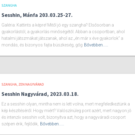
SZANGHA
Sesshin, Mánfa 203.03.25-27.
Galéria: Kattints a képre! Mitől jó egy szangha? Elsősorban a
gyakorlástól, a gyakorlás minőségétől. Abban a csoportban, ahol
hatalmi játszmákat játszanak, ahol az „én már x éve gyakorlok” a
mondás, és bizonyos fajta büszkeség, gőg
Bővebben...…
SZANGHA
ZEN NAGYVÁRAD
Sesshin Nagyvárad, 2023.03.18.
Ez a sesshin olyan, mintha nem is lett volna, mert megfeledkeztünk a
kép készítéséről. Hogy miért? Valószínüleg pont azért, mert nagyon jó
és intenzív sesshin volt, bizonyítva azt, hogy a nagyváradi csoport
szépen érik, fejlődik,
Bővebben...…